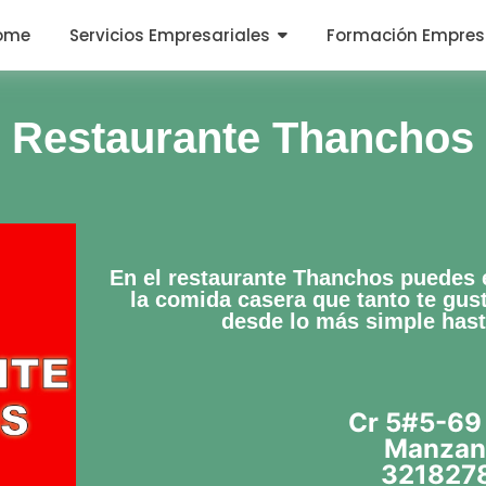
ome
Servicios Empresariales
Formación Empres
Restaurante Thanchos
En el restaurante Thanchos puedes e
la comida casera que tanto te gus
desde lo más simple hast
Cr 5#5-69
Manzan
321827