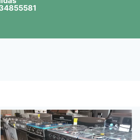
aldas
34855581