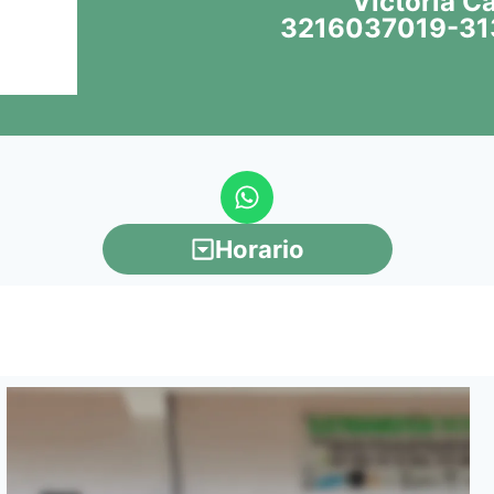
Victoria C
3216037019-31
Horario