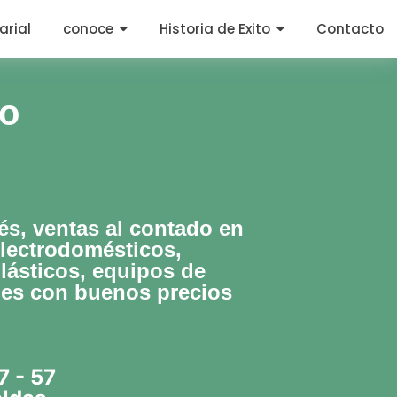
arial
conoce
Historia de Exito
Contacto
to
rés, ventas al contado en
Electrodomésticos,
lásticos, equipos de
les con buenos precios
7 - 57