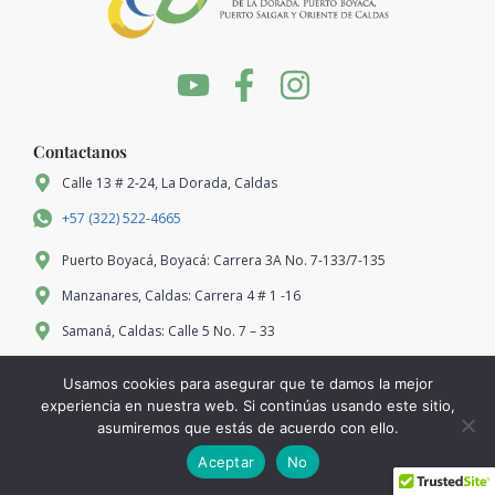
Contactanos
Calle 13 # 2-24, La Dorada, Caldas
+57 (322) 522-4665
Puerto Boyacá, Boyacá: Carrera 3A No. 7-133/7-135
Manzanares, Caldas: Carrera 4 # 1 -16
Samaná, Caldas: Calle 5 No. 7 – 33
Marquetalia, Caldas: Carrera 2 # No. 3-07
Usamos cookies para asegurar que te damos la mejor
Pensilvania, Caldas: Carrera 7 No. 5-21
experiencia en nuestra web. Si continúas usando este sitio,
asumiremos que estás de acuerdo con ello.
2025 ©Cámara de comercio La Dorada . Todos los derechos reservados
Aceptar
No